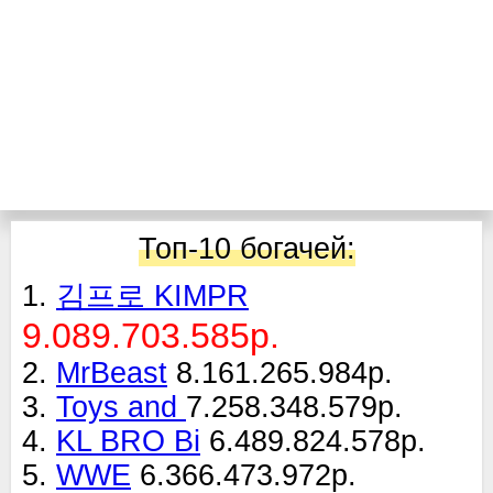
Топ-10 богачей:
1.
김프로 KIMPR
9.089.703.585р.
2.
MrBeast
8.161.265.984р.
3.
Toys and
7.258.348.579р.
4.
KL BRO Bi
6.489.824.578р.
5.
WWE
6.366.473.972р.