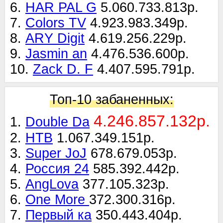
6.
HAR PAL G
5.060.733.813р.
7.
Colors TV
4.923.983.349р.
8.
ARY Digit
4.619.256.229р.
9.
Jasmin an
4.476.536.600р.
10.
Zack D. F
4.407.595.791р.
Топ-10 забаненных:
4.246.857.132р.
1.
Double Da
2.
НТВ
1.067.349.151р.
3.
Super JoJ
678.679.053р.
4.
Россия 24
585.392.442р.
5.
AngLova
377.105.323р.
6.
One More
372.300.316р.
7.
Первый ка
350.443.404р.