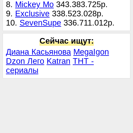
8.
Mickey Mo
343.383.725р.
9.
Exclusive
338.523.028р.
10.
SevenSupe
336.711.012р.
Сейчас ищут:
Диана Касьянова
MegaIgon
Dzon Лего
Katran
ТНТ -
сериалы