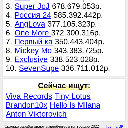
3.
Super JoJ
678.679.053р.
4.
Россия 24
585.392.442р.
5.
AngLova
377.105.323р.
6.
One More
372.300.316р.
7.
Первый ка
350.443.404р.
8.
Mickey Mo
343.383.725р.
9.
Exclusive
338.523.028р.
10.
SevenSupe
336.711.012р.
Сейчас ищут:
Viva Records
Tiny Lotus
Brandon10x
Hello is Milana
Anton Viktorovich
Сколько зарабатывают видеоблогеры на Youtube 2022
Группа ВК