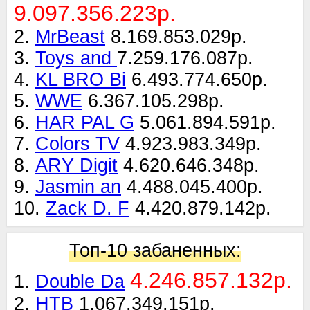
9.097.356.223р.
2.
MrBeast
8.169.853.029р.
3.
Toys and
7.259.176.087р.
4.
KL BRO Bi
6.493.774.650р.
5.
WWE
6.367.105.298р.
6.
HAR PAL G
5.061.894.591р.
7.
Colors TV
4.923.983.349р.
8.
ARY Digit
4.620.646.348р.
9.
Jasmin an
4.488.045.400р.
10.
Zack D. F
4.420.879.142р.
Топ-10 забаненных:
4.246.857.132р.
1.
Double Da
2.
НТВ
1.067.349.151р.