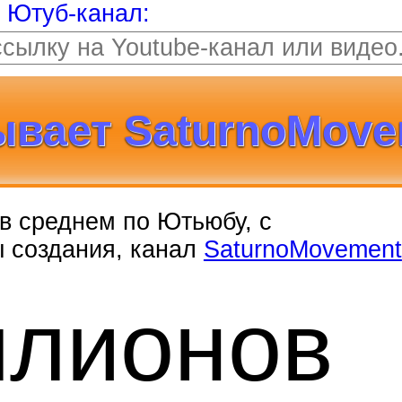
т Ютуб-канал:
ывает SaturnoMove
, в среднем по Ютьюбу, с
ы создания, канал
SaturnoMovement
ллионо