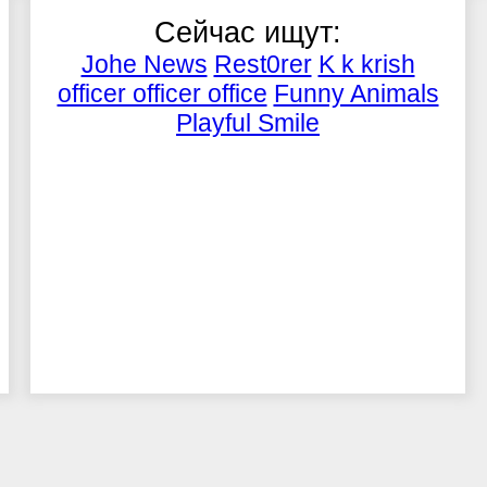
Сейчас ищут:
Johe News
Rest0rer
K k krish
officer officer office
Funny Animals
Playful Smile