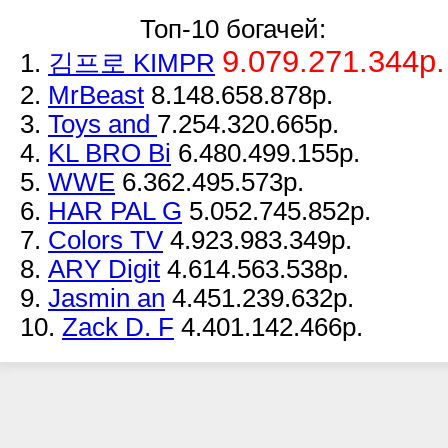
Топ-10 богачей:
9.079.271.344р.
1.
김프로 KIMPR
2.
MrBeast
8.148.658.878р.
3.
Toys and
7.254.320.665р.
4.
KL BRO Bi
6.480.499.155р.
5.
WWE
6.362.495.573р.
6.
HAR PAL G
5.052.745.852р.
7.
Colors TV
4.923.983.349р.
8.
ARY Digit
4.614.563.538р.
9.
Jasmin an
4.451.239.632р.
10.
Zack D. F
4.401.142.466р.