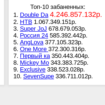
Топ-10 забаненных:
4.246.857.132р.
1.
Double Da
2.
НТВ
1.067.349.151р.
3.
Super JoJ
678.679.053р.
4.
Россия 24
585.392.442р.
5.
AngLova
377.105.323р.
6.
One More
372.300.316р.
7.
Первый ка
350.443.404р.
8.
Mickey Mo
343.383.725р.
9.
Exclusive
338.523.028р.
10.
SevenSupe
336.711.012р.