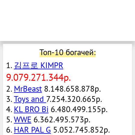
Топ-10 богачей:
1.
김프로 KIMPR
9.079.271.344р.
2.
MrBeast
8.148.658.878р.
3.
Toys and
7.254.320.665р.
4.
KL BRO Bi
6.480.499.155р.
5.
WWE
6.362.495.573р.
6.
HAR PAL G
5.052.745.852р.