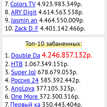
7.
Colors TV
4.923.983.349р.
8.
ARY Digit
4.614.563.538р.
9.
Jasmin an
4.464.550.009р.
10.
Zack D. F
4.401.142.466р.
Топ-10 забаненных:
4.246.857.132р.
1.
Double Da
2.
НТВ
1.067.349.151р.
3.
Super JoJ
678.679.053р.
4.
Россия 24
585.392.442р.
5.
AngLova
377.105.323р.
6.
One More
372.300.316р.
7.
Первый ка
350.443.404р.