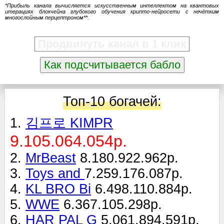
*Прибыль канала вычисляется искусственным интеллектом на квантовых
итерациях блокчейна глубокого обучения крипто-нейросети с нечётким
многослойным перцептроном**.
Продвинуть канал в 1 клик
Как подсчитывается бабло
Топ-10 богачей:
1.
김프로 KIMPR
9.105.064.054р.
2.
MrBeast
8.180.922.962р.
3.
Toys and
7.259.176.087р.
4.
KL BRO Bi
6.498.110.884р.
5.
WWE
6.367.105.298р.
6.
HAR PAL G
5.061.894.591р.