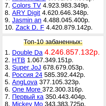
7.
Colors TV
4.923.983.349р.
8.
ARY Digit
4.620.646.348р.
9.
Jasmin an
4.488.045.400р.
10.
Zack D. F
4.420.879.142р.
Топ-10 забаненных:
4.246.857.132р.
1.
Double Da
2.
НТВ
1.067.349.151р.
3.
Super JoJ
678.679.053р.
4.
Россия 24
585.392.442р.
5.
AngLova
377.105.323р.
6.
One More
372.300.316р.
7.
Первый ка
350.443.404р.
8.
Mickey Mo
343.383.725р.