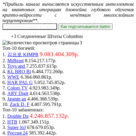
*Прибыль канала вычисляется искусственным интеллектом
на квантовых итерациях блокчейна глубокого обучения
крипто-нейросети с нечётким многослойным
перцептроном**.
Продвинуть канал в 1 клик
Как подсчитывается бабло
+3 Соединенные Штаты Columbus
3
Топ-10 богачей:
9.083.404.309р.
1.
김프로 KIMPR
2.
MrBeast
8.154.217.177р.
3.
Toys and
7.255.837.615р.
4.
KL BRO Bi
6.484.772.260р.
5.
WWE
6.364.060.861р.
6.
HAR PAL G
5.052.745.852р.
7.
Colors TV
4.923.983.349р.
8.
ARY Digit
4.614.563.538р.
9.
Jasmin an
4.466.368.539р.
10.
Zack D. F
4.407.595.791р.
Топ-10 забаненных:
4.246.857.132р.
1.
Double Da
2.
НТВ
1.067.349.151р.
3.
Super JoJ
678.679.053р.
4.
Россия 24
585.392.442р.