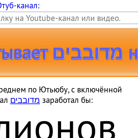
Ютуб-канал:
Сколь
 среднем по Ютьюбу, с включённой
лионо
нал
מדובבים
заработал бы: