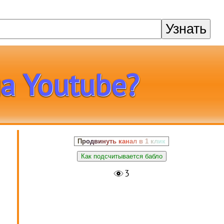
Узнать
ко зарабатывает מדובבים на Youtube?
Продвинуть канал в 1 клик
в
Как подсчитывается бабло
3