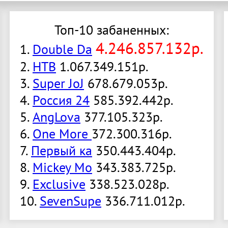
Топ-10 забаненных:
4.246.857.132р.
1.
Double Da
2.
НТВ
1.067.349.151р.
3.
Super JoJ
678.679.053р.
4.
Россия 24
585.392.442р.
5.
AngLova
377.105.323р.
6.
One More
372.300.316р.
7.
Первый ка
350.443.404р.
8.
Mickey Mo
343.383.725р.
9.
Exclusive
338.523.028р.
10.
SevenSupe
336.711.012р.