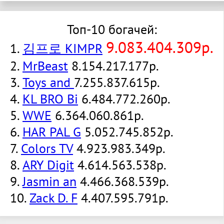
Топ-10 богачей:
9.083.404.309р.
1.
김프로 KIMPR
2.
MrBeast
8.154.217.177р.
3.
Toys and
7.255.837.615р.
4.
KL BRO Bi
6.484.772.260р.
5.
WWE
6.364.060.861р.
6.
HAR PAL G
5.052.745.852р.
7.
Colors TV
4.923.983.349р.
8.
ARY Digit
4.614.563.538р.
9.
Jasmin an
4.466.368.539р.
10.
Zack D. F
4.407.595.791р.