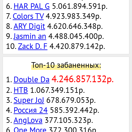
6.
HAR PAL G
5.061.894.591р.
7.
Colors TV
4.923.983.349р.
8.
ARY Digit
4.620.646.348р.
9.
Jasmin an
4.488.045.400р.
10.
Zack D. F
4.420.879.142р.
Топ-10 забаненных:
4.246.857.132р.
1.
Double Da
2.
НТВ
1.067.349.151р.
3.
Super JoJ
678.679.053р.
4.
Россия 24
585.392.442р.
5.
AngLova
377.105.323р.
6.
One More
372.300.316р.