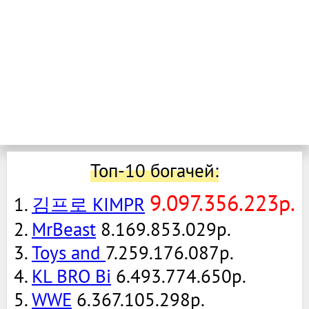
Топ-10 богачей:
9.097.356.223р.
1.
김프로 KIMPR
2.
MrBeast
8.169.853.029р.
3.
Toys and
7.259.176.087р.
4.
KL BRO Bi
6.493.774.650р.
5.
WWE
6.367.105.298р.