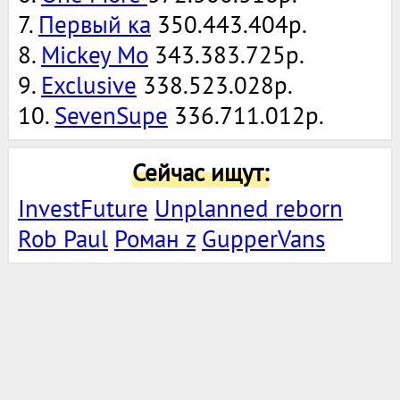
7.
Первый ка
350.443.404р.
8.
Mickey Mo
343.383.725р.
9.
Exclusive
338.523.028р.
10.
SevenSupe
336.711.012р.
Сейчас ищут:
InvestFuture
Unplanned reborn
Rob Paul
Роман z
GupperVans