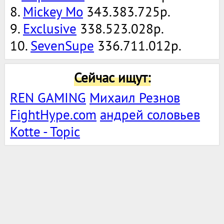
8.
Mickey Mo
343.383.725р.
9.
Exclusive
338.523.028р.
10.
SevenSupe
336.711.012р.
Сейчас ищут:
REN GAMING
Михаил Резнов
FightHype.com
андрей соловьев
Kotte - Topic