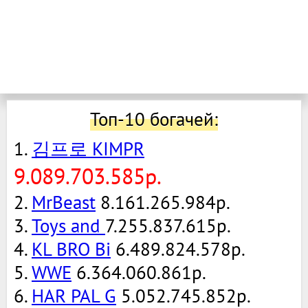
Топ-10 богачей:
1.
김프로 KIMPR
9.089.703.585р.
2.
MrBeast
8.161.265.984р.
3.
Toys and
7.255.837.615р.
4.
KL BRO Bi
6.489.824.578р.
5.
WWE
6.364.060.861р.
6.
HAR PAL G
5.052.745.852р.