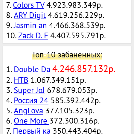
7.
Colors TV
4.923.983.349р.
8.
ARY Digit
4.619.256.229р.
9.
Jasmin an
4.466.368.539р.
10.
Zack D. F
4.407.595.791р.
Топ-10 забаненных:
4.246.857.132р.
1.
Double Da
2.
НТВ
1.067.349.151р.
3.
Super JoJ
678.679.053р.
4.
Россия 24
585.392.442р.
5.
AngLova
377.105.323р.
6.
One More
372.300.316р.
7.
Первый ка
350.443.404р.