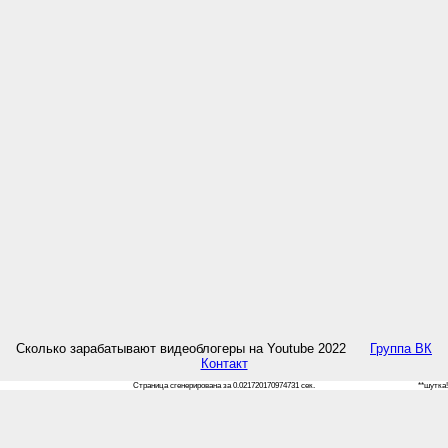
Сколько зарабатывают видеоблогеры на Youtube 2022
Группа ВК
Контакт
Страница сгенерирована за 0.021720170974731 сек.
**шутка!