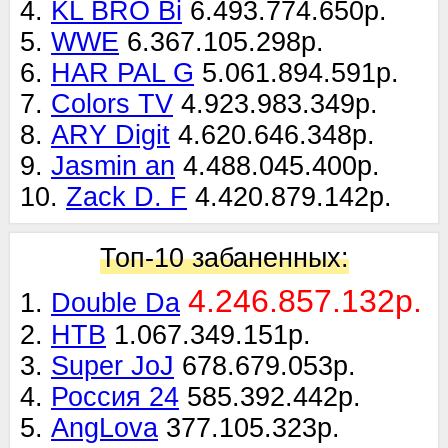
4.
KL BRO Bi
6.493.774.650р.
5.
WWE
6.367.105.298р.
6.
HAR PAL G
5.061.894.591р.
7.
Colors TV
4.923.983.349р.
8.
ARY Digit
4.620.646.348р.
9.
Jasmin an
4.488.045.400р.
10.
Zack D. F
4.420.879.142р.
Топ-10 забаненных:
4.246.857.132р.
1.
Double Da
2.
НТВ
1.067.349.151р.
3.
Super JoJ
678.679.053р.
4.
Россия 24
585.392.442р.
5.
AngLova
377.105.323р.