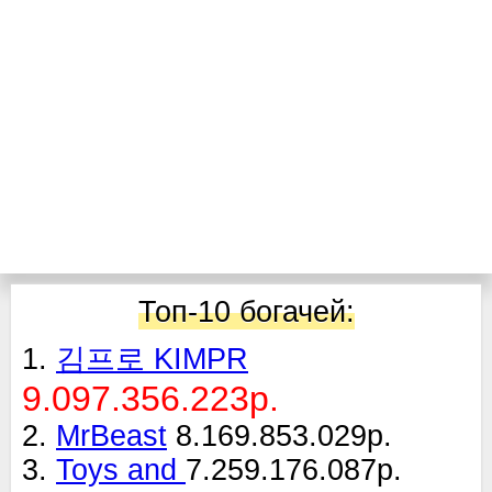
Топ-10 богачей:
1.
김프로 KIMPR
9.097.356.223р.
2.
MrBeast
8.169.853.029р.
3.
Toys and
7.259.176.087р.