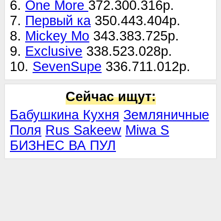
6.
One More
372.300.316р.
7.
Первый ка
350.443.404р.
8.
Mickey Mo
343.383.725р.
9.
Exclusive
338.523.028р.
10.
SevenSupe
336.711.012р.
Сейчас ищут:
Бабушкина Кухня
Земляничные
Поля
Rus Sakeew
Miwa S
БИЗНЕС ВА ПУЛ