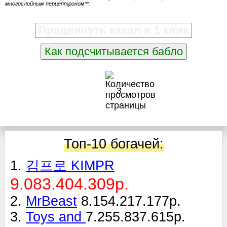
многослойным перцептроном**.
Продвинуть канал в 1 клик
Как подсчитывается бабло
3
Топ-10 богачей:
1.
김프로 KIMPR
9.083.404.309р.
2.
MrBeast
8.154.217.177р.
3.
Toys and
7.255.837.615р.