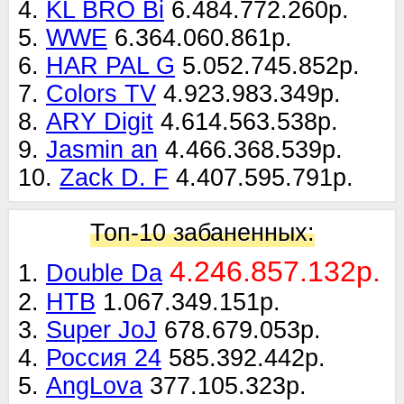
4.
KL BRO Bi
6.484.772.260р.
5.
WWE
6.364.060.861р.
6.
HAR PAL G
5.052.745.852р.
7.
Colors TV
4.923.983.349р.
8.
ARY Digit
4.614.563.538р.
9.
Jasmin an
4.466.368.539р.
10.
Zack D. F
4.407.595.791р.
Топ-10 забаненных:
4.246.857.132р.
1.
Double Da
2.
НТВ
1.067.349.151р.
3.
Super JoJ
678.679.053р.
4.
Россия 24
585.392.442р.
5.
AngLova
377.105.323р.