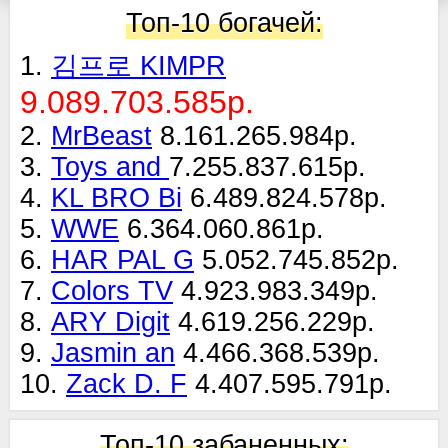
Топ-10 богачей:
1.
김프로 KIMPR
9.089.703.585р.
2.
MrBeast
8.161.265.984р.
3.
Toys and
7.255.837.615р.
4.
KL BRO Bi
6.489.824.578р.
5.
WWE
6.364.060.861р.
6.
HAR PAL G
5.052.745.852р.
7.
Colors TV
4.923.983.349р.
8.
ARY Digit
4.619.256.229р.
9.
Jasmin an
4.466.368.539р.
10.
Zack D. F
4.407.595.791р.
Топ-10 забаненных: