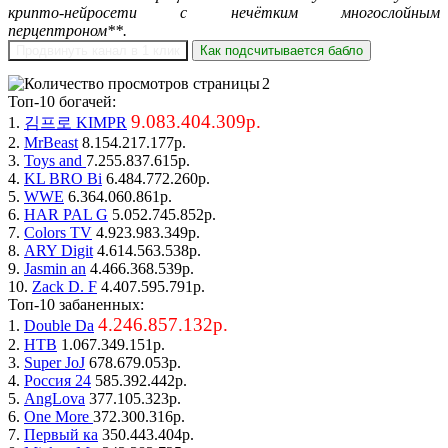
крипто-нейросети с нечётким многослойным
перцептроном**.
Продвинуть канал в 1 клик
Как подсчитывается бабло
2
Топ-10 богачей:
9.083.404.309р.
1.
김프로 KIMPR
2.
MrBeast
8.154.217.177р.
3.
Toys and
7.255.837.615р.
4.
KL BRO Bi
6.484.772.260р.
5.
WWE
6.364.060.861р.
6.
HAR PAL G
5.052.745.852р.
7.
Colors TV
4.923.983.349р.
8.
ARY Digit
4.614.563.538р.
9.
Jasmin an
4.466.368.539р.
10.
Zack D. F
4.407.595.791р.
Топ-10 забаненных:
4.246.857.132р.
1.
Double Da
2.
НТВ
1.067.349.151р.
3.
Super JoJ
678.679.053р.
4.
Россия 24
585.392.442р.
5.
AngLova
377.105.323р.
6.
One More
372.300.316р.
7.
Первый ка
350.443.404р.