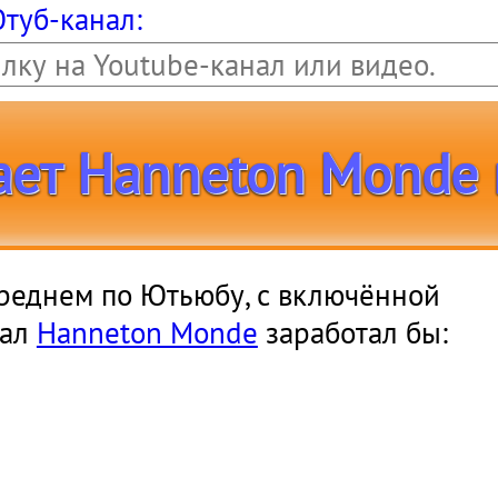
Ютуб-канал:
ает Hanneton Monde 
 среднем по Ютьюбу, с включённой
нал
Hanneton Monde
заработал бы:
ллион