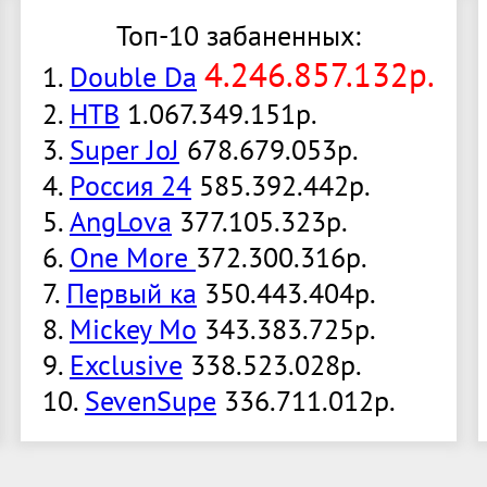
Топ-10 забаненных:
4.246.857.132р.
1.
Double Da
2.
НТВ
1.067.349.151р.
3.
Super JoJ
678.679.053р.
4.
Россия 24
585.392.442р.
5.
AngLova
377.105.323р.
6.
One More
372.300.316р.
7.
Первый ка
350.443.404р.
8.
Mickey Mo
343.383.725р.
9.
Exclusive
338.523.028р.
10.
SevenSupe
336.711.012р.