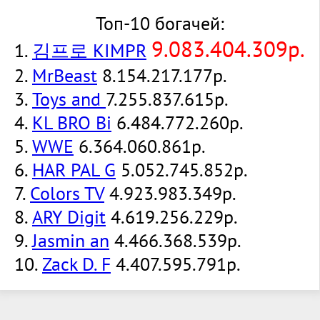
Топ-10 богачей:
9.083.404.309р.
1.
김프로 KIMPR
2.
MrBeast
8.154.217.177р.
3.
Toys and
7.255.837.615р.
4.
KL BRO Bi
6.484.772.260р.
5.
WWE
6.364.060.861р.
6.
HAR PAL G
5.052.745.852р.
7.
Colors TV
4.923.983.349р.
8.
ARY Digit
4.619.256.229р.
9.
Jasmin an
4.466.368.539р.
10.
Zack D. F
4.407.595.791р.