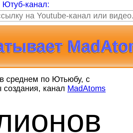
т Ютуб-канал:
атывает MadAto
, в среднем по Ютьюбу, с
ы создания, канал
MadAtoms
лионо