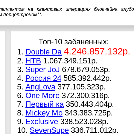
теллектом на квантовых итерациях блокчейна глубо
м перцептроном**.
Топ-10 забаненных:
4.246.857.132р.
1.
Double Da
2.
НТВ
1.067.349.151р.
3.
Super JoJ
678.679.053р.
4.
Россия 24
585.392.442р.
5.
AngLova
377.105.323р.
6.
One More
372.300.316р.
7.
Первый ка
350.443.404р.
8.
Mickey Mo
343.383.725р.
9.
Exclusive
338.523.028р.
10.
SevenSupe
336.711.012р.