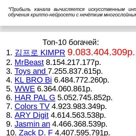
*Прибыль канала вычисляется искусственным ин
обучения крипто-нейросети с нечётким многослойны
Топ-10 богачей:
9.083.404.309р.
1.
김프로 KIMPR
2.
MrBeast
8.154.217.177р.
3.
Toys and
7.255.837.615р.
4.
KL BRO Bi
6.484.772.260р.
5.
WWE
6.364.060.861р.
6.
HAR PAL G
5.052.745.852р.
7.
Colors TV
4.923.983.349р.
8.
ARY Digit
4.614.563.538р.
9.
Jasmin an
4.466.368.539р.
10.
Zack D. F
4.407.595.791р.