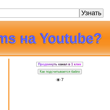
Узнать
ms на Youtube?
Продвинуть канал в 1 клик
Как подсчитывается бабло
7
в