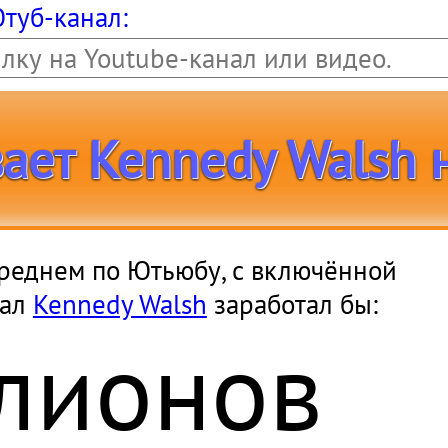
Ютуб-канал:
ает Kennedy Walsh 
в среднем по Ютьюбу, с включённой
лионо
нал
Kennedy Walsh
заработал бы: