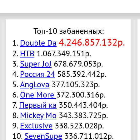
Топ-10 забаненных:
4.246.857.132р.
1.
Double Da
2.
НТВ
1.067.349.151р.
3.
Super JoJ
678.679.053р.
4.
Россия 24
585.392.442р.
5.
AngLova
377.105.323р.
6.
One More
372.300.316р.
7.
Первый ка
350.443.404р.
8.
Mickey Mo
343.383.725р.
9.
Exclusive
338.523.028р.
10.
SevenSupe
336.711.012р.