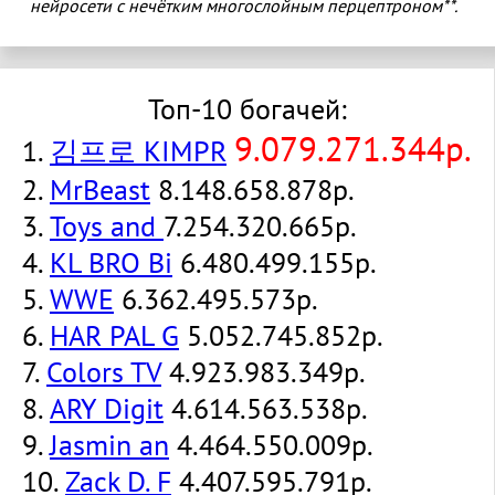
нейросети с нечётким многослойным перцептроном**.
Топ-10 богачей:
9.079.271.344р.
1.
김프로 KIMPR
2.
MrBeast
8.148.658.878р.
3.
Toys and
7.254.320.665р.
4.
KL BRO Bi
6.480.499.155р.
5.
WWE
6.362.495.573р.
6.
HAR PAL G
5.052.745.852р.
7.
Colors TV
4.923.983.349р.
8.
ARY Digit
4.614.563.538р.
9.
Jasmin an
4.464.550.009р.
10.
Zack D. F
4.407.595.791р.