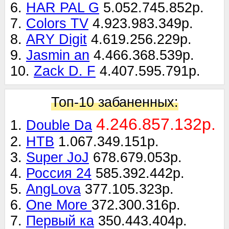
6.
HAR PAL G
5.052.745.852р.
7.
Colors TV
4.923.983.349р.
8.
ARY Digit
4.619.256.229р.
9.
Jasmin an
4.466.368.539р.
10.
Zack D. F
4.407.595.791р.
Топ-10 забаненных:
4.246.857.132р.
1.
Double Da
2.
НТВ
1.067.349.151р.
3.
Super JoJ
678.679.053р.
4.
Россия 24
585.392.442р.
5.
AngLova
377.105.323р.
6.
One More
372.300.316р.
7.
Первый ка
350.443.404р.