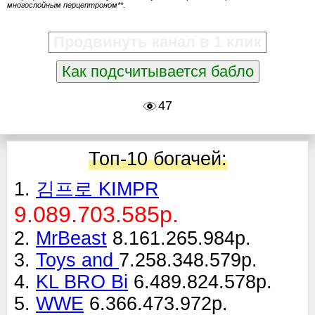
многослойным перцептроном**.
Продвинуть канал в 1 клик
Как подсчитывается бабло
47
Топ-10 богачей:
1.
김프로 KIMPR
9.089.703.585р.
2.
MrBeast
8.161.265.984р.
3.
Toys and
7.258.348.579р.
4.
KL BRO Bi
6.489.824.578р.
5.
WWE
6.366.473.972р.