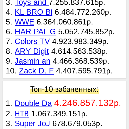
3.
Toys and
7.255.837.615р.
4.
KL BRO Bi
6.484.772.260р.
5.
WWE
6.364.060.861р.
6.
HAR PAL G
5.052.745.852р.
7.
Colors TV
4.923.983.349р.
8.
ARY Digit
4.614.563.538р.
9.
Jasmin an
4.466.368.539р.
10.
Zack D. F
4.407.595.791р.
Топ-10 забаненных:
4.246.857.132р.
1.
Double Da
2.
НТВ
1.067.349.151р.
3.
Super JoJ
678.679.053р.