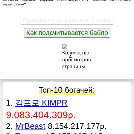
перцептроном**.
Продвинуть канал в 1 клик
Как подсчитывается бабло
4
Топ-10 богачей:
1.
김프로 KIMPR
9.083.404.309р.
2.
MrBeast
8.154.217.177р.