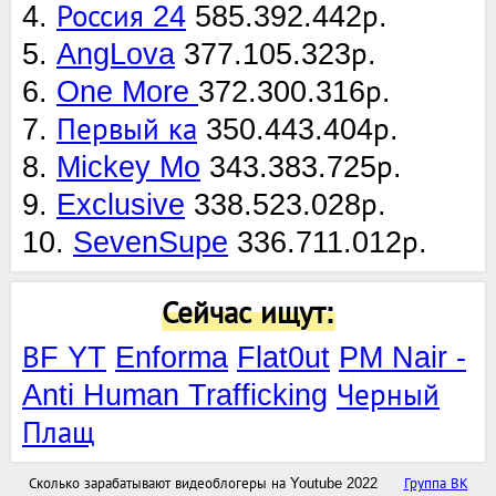
4.
Россия 24
585.392.442р.
5.
AngLova
377.105.323р.
6.
One More
372.300.316р.
7.
Первый ка
350.443.404р.
8.
Mickey Mo
343.383.725р.
9.
Exclusive
338.523.028р.
10.
SevenSupe
336.711.012р.
Сейчас ищут:
ВF YT
Enforma
Flat0ut
PM Nair -
Anti Human Trafficking
Черный
Плащ
Сколько зарабатывают видеоблогеры на Youtube 2022
Группа ВК