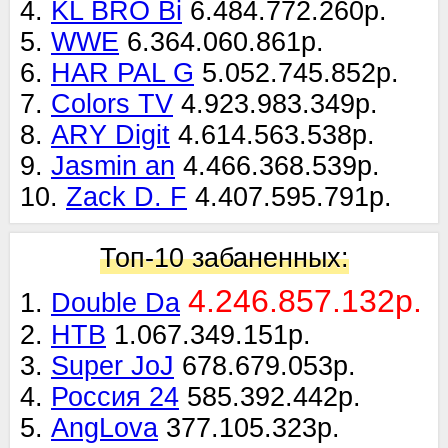
4.
KL BRO Bi
6.484.772.260р.
5.
WWE
6.364.060.861р.
6.
HAR PAL G
5.052.745.852р.
7.
Colors TV
4.923.983.349р.
8.
ARY Digit
4.614.563.538р.
9.
Jasmin an
4.466.368.539р.
10.
Zack D. F
4.407.595.791р.
Топ-10 забаненных:
4.246.857.132р.
1.
Double Da
2.
НТВ
1.067.349.151р.
3.
Super JoJ
678.679.053р.
4.
Россия 24
585.392.442р.
5.
AngLova
377.105.323р.