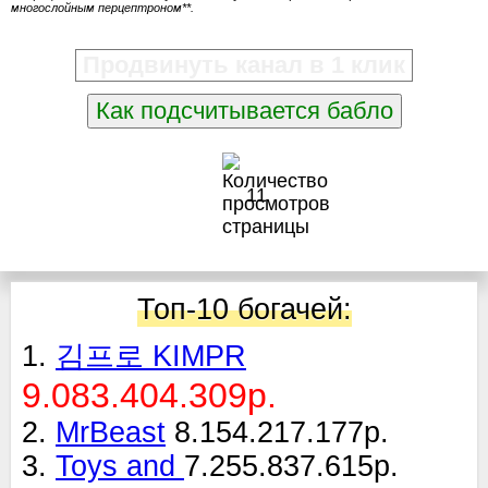
многослойным перцептроном**.
Продвинуть канал в 1 клик
Как подсчитывается бабло
11
Топ-10 богачей:
1.
김프로 KIMPR
9.083.404.309р.
2.
MrBeast
8.154.217.177р.
3.
Toys and
7.255.837.615р.