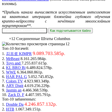
взломы).
*Прибыль канала вычисляется искусственным интеллектом
на квантовых итерациях блокчейна глубокого обучения
крипто-нейросети с нечётким многослойным
перцептроном**.
Продвинуть канал в 1 клик
Как подсчитывается бабло
+12 Соединенные Штаты Columbus
12
Топ-10 богачей:
9.089.703.585р.
1.
김프로 KIMPR
2.
MrBeast
8.161.265.984р.
3.
Toys and
7.255.837.615р.
4.
KL BRO Bi
6.489.824.578р.
5.
WWE
6.364.060.861р.
6.
HAR PAL G
5.052.745.852р.
7.
Colors TV
4.923.983.349р.
8.
ARY Digit
4.619.256.229р.
9.
Jasmin an
4.466.368.539р.
10.
Zack D. F
4.407.595.791р.
Топ-10 забаненных:
4.246.857.132р.
1.
Double Da
2.
НТВ
1.067.349.151р.