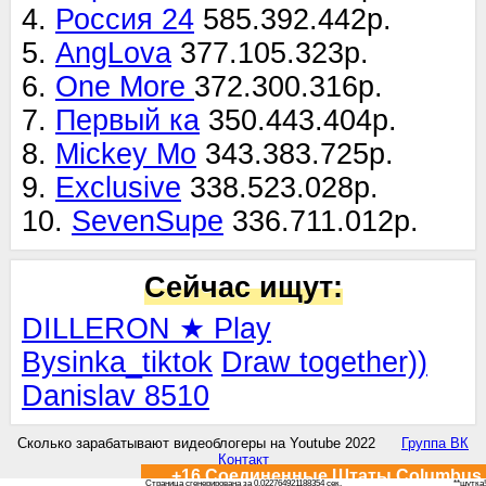
4.
Россия 24
585.392.442р.
5.
AngLova
377.105.323р.
6.
One More
372.300.316р.
7.
Первый ка
350.443.404р.
8.
Mickey Mo
343.383.725р.
9.
Exclusive
338.523.028р.
10.
SevenSupe
336.711.012р.
Сейчас ищут:
DILLERON ★ Play
Bysinka_tiktok
Draw together))
Danislav 8510
Сколько зарабатывают видеоблогеры на Youtube 2022
Группа ВК
Контакт
+16 Соединенные Штаты Columbus
Страница сгенерирована за 0.022764921188354 сек.
**шутка!