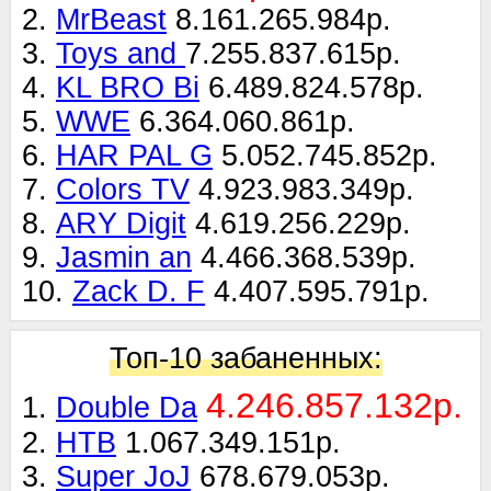
2.
MrBeast
8.161.265.984р.
3.
Toys and
7.255.837.615р.
4.
KL BRO Bi
6.489.824.578р.
5.
WWE
6.364.060.861р.
6.
HAR PAL G
5.052.745.852р.
7.
Colors TV
4.923.983.349р.
8.
ARY Digit
4.619.256.229р.
9.
Jasmin an
4.466.368.539р.
10.
Zack D. F
4.407.595.791р.
Топ-10 забаненных:
4.246.857.132р.
1.
Double Da
2.
НТВ
1.067.349.151р.
3.
Super JoJ
678.679.053р.