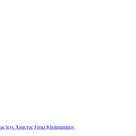
ас Ісус Христос
Feruz Kholmuminov