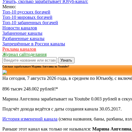
Узнать, сколько зарабатывает Ютуб-канал:
Меню:
Топ-10 русских богачей
Топ-10 мировых богачей
Топ-10 забаненных богачей
Новости каналов
Забаненные каналы
Разбаненные каналы
Запрещённые в России каналы
Реклама каналов
Журнал сайтоделания
Узнать
Сколько зарабатывает Марина Ангелина на Youtube?
На сегодня, 7 августа 2026 года, в среднем по Ютьюбу, с вклю
896 тысяч 248.004 рублей!*
Марина Ангелина зарабатывает на Youtube 0.003 рублей в секун
Подсчёт дохода ведётся с даты создания канала 30.05.2017.
История изменений канала
(смена названия, баны, разбаны, вз
Раньше этот канал как только не назывался:
Марина Ангелина