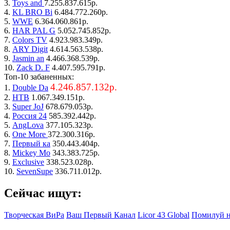
3.
Toys and
7.255.837.615р.
4.
KL BRO Bi
6.484.772.260р.
5.
WWE
6.364.060.861р.
6.
HAR PAL G
5.052.745.852р.
7.
Colors TV
4.923.983.349р.
8.
ARY Digit
4.614.563.538р.
9.
Jasmin an
4.466.368.539р.
10.
Zack D. F
4.407.595.791р.
Топ-10 забаненных:
4.246.857.132р.
1.
Double Da
2.
НТВ
1.067.349.151р.
3.
Super JoJ
678.679.053р.
4.
Россия 24
585.392.442р.
5.
AngLova
377.105.323р.
6.
One More
372.300.316р.
7.
Первый ка
350.443.404р.
8.
Mickey Mo
343.383.725р.
9.
Exclusive
338.523.028р.
10.
SevenSupe
336.711.012р.
Сейчас ищут:
Творческая ВиРа
Ваш Первый Канал
Licor 43 Global
Помилуй н