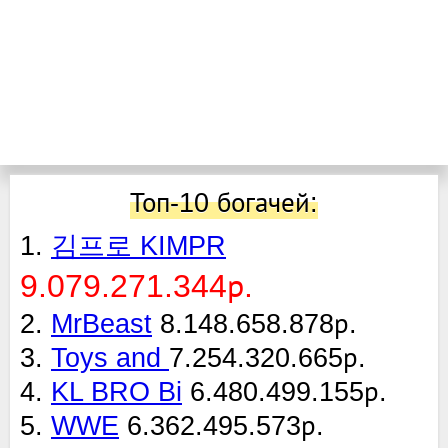
Топ-10 богачей:
1.
김프로 KIMPR
9.079.271.344р.
2.
MrBeast
8.148.658.878р.
3.
Toys and
7.254.320.665р.
4.
KL BRO Bi
6.480.499.155р.
5.
WWE
6.362.495.573р.