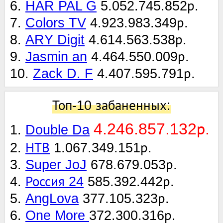
6.
HAR PAL G
5.052.745.852р.
7.
Colors TV
4.923.983.349р.
8.
ARY Digit
4.614.563.538р.
9.
Jasmin an
4.464.550.009р.
10.
Zack D. F
4.407.595.791р.
Топ-10 забаненных:
4.246.857.132р.
1.
Double Da
2.
НТВ
1.067.349.151р.
3.
Super JoJ
678.679.053р.
4.
Россия 24
585.392.442р.
5.
AngLova
377.105.323р.
6.
One More
372.300.316р.