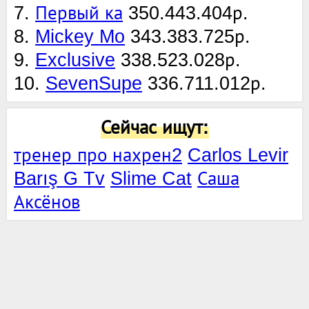
7.
Первый ка
350.443.404р.
8.
Mickey Mo
343.383.725р.
9.
Exclusive
338.523.028р.
10.
SevenSupe
336.711.012р.
Сейчас ищут:
тренер про нахрен2
Carlos Levir
Barış G Tv
Slime Cat
Саша
Аксёнов